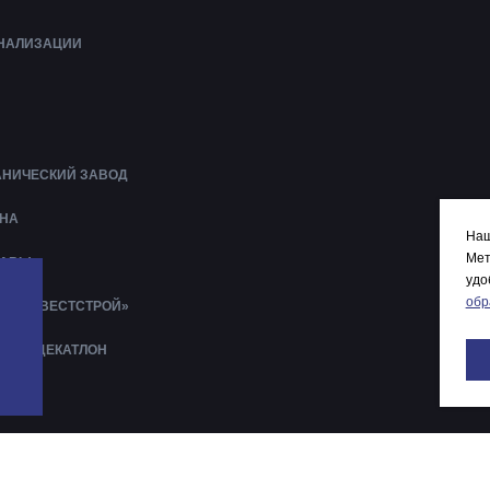
АНАЛИЗАЦИИ
АНИЧЕСКИЙ ЗАВОД
ЕНА
Наш
Мет
ЛАВЫ
удо
обр
И «ИНВЕСТСТРОЙ»
АРОВ ДЕКАТЛОН
ОЛГА
КОЛА №8