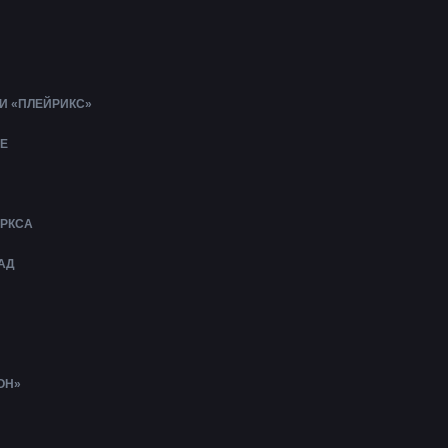
И «ПЛЕЙРИКС»
Е
АРКСА
АД
ОН»