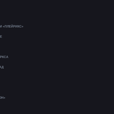
И «ПЛЕЙРИКС»
Е
АРКСА
АД
ОН»