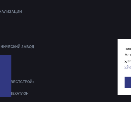
АНАЛИЗАЦИИ
АНИЧЕСКИЙ ЗАВОД
Наш
Мет
ЕНА
удо
обр
ЛАВЫ
И «ИНВЕСТСТРОЙ»
АРОВ ДЕКАТЛОН
ОЛГА
АТР
КОЛА №8