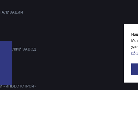
АНАЛИЗАЦИИ
Наш
Мет
удо
АНИЧЕСКИЙ ЗАВОД
обр
ЕНА
ЛАВЫ
И «ИНВЕСТСТРОЙ»
АРОВ ДЕКАТЛОН
ДНЫЙ
ОЛГА
ТРА
КОЛА №8