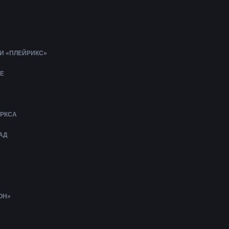
И «ПЛЕЙРИКС»
Е
АРКСА
АД
ОН»