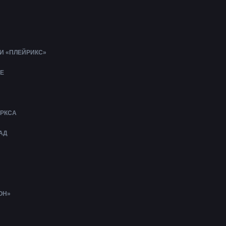
И «ПЛЕЙРИКС»
Е
АРКСА
АД
ОН»