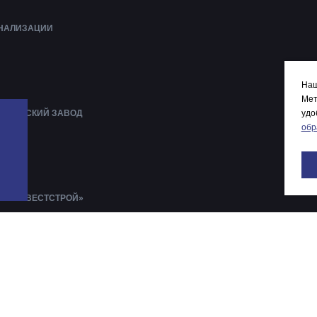
АНАЛИЗАЦИИ
Наш
Мет
АНИЧЕСКИЙ ЗАВОД
удо
обр
ЕНА
ЛАВЫ
И «ИНВЕСТСТРОЙ»
АРОВ ДЕКАТЛОН
АРКЕТ
ОЛГА
КОЛА №8