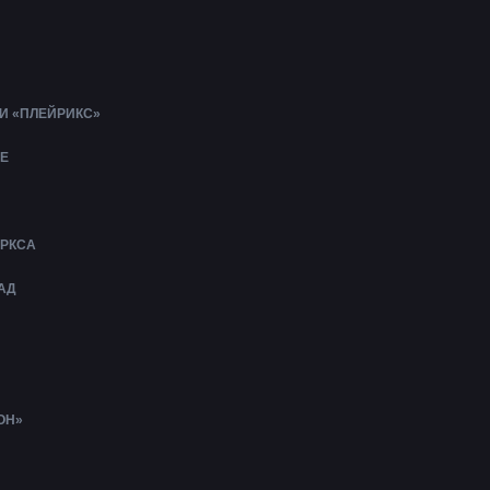
И «ПЛЕЙРИКС»
Е
АРКСА
АД
ОН»