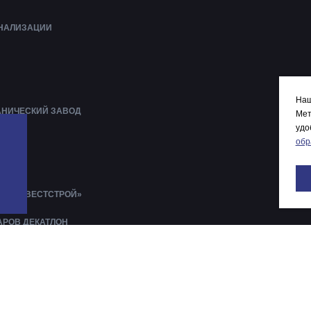
АНАЛИЗАЦИИ
Наш
АНИЧЕСКИЙ ЗАВОД
Мет
удо
ЕНА
обр
ЛАВЫ
И «ИНВЕСТСТРОЙ»
АРОВ ДЕКАТЛОН
ОЛГА
РМА
КОЛА №8