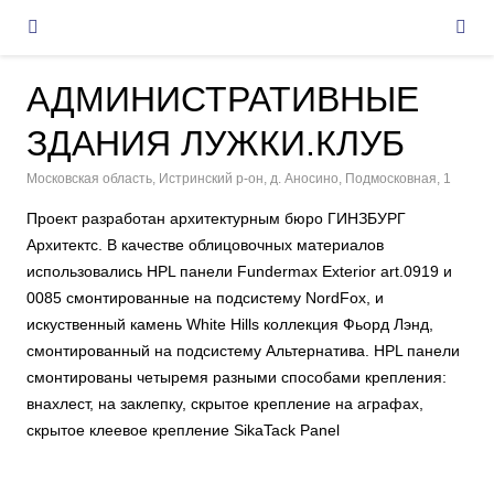
АДМИНИСТРАТИВНЫЕ
ЗДАНИЯ ЛУЖКИ.КЛУБ
Московская область, Истринский р-он, д. Аносино, Подмосковная, 1
Проект разработан архитектурным бюро ГИНЗБУРГ
Архитектс. В качестве облицовочных материалов
использовались HPL панели Fundermax Exterior art.0919 и
0085 смонтированные на подсистему NordFox, и
искуственный камень White Hills коллекция Фьорд Лэнд,
смонтированный на подсистему Альтернатива. HPL панели
смонтированы четыремя разными способами крепления:
внахлест, на заклепку, скрытое крепление на аграфах,
скрытое клеевое крепление SikaTack Panel